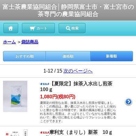
富士茶農業協同組合│静岡県富士市・富士宮市の
茶専門の農業協同組合
カート
検索
ホーム
＞
袋詰商品
おすすめ順
価格順
新着順
1-12 / 15
次のページへ
【夏限定】抹茶入水出し煎茶
100ｇ
1,080円(税80円)
夏限定の特別なお茶、抹茶入水出し煎茶が登場しまし
た！この商品は、暑い夏にぴったりのキリっとした味わ
いと豊かな香りが特徴です。抹茶の風味が程よく感じら
れる水出し煎茶は、さっぱりとしていながらも濃厚な味
わいで、暑い日に飲むと心地よいリフレッシュを感じる
ことができます。
摩利支（まりし）新茶 10ｇ