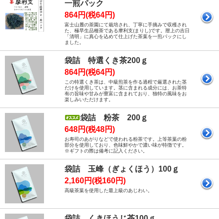
一煎パック
864円(税64円)
富士山麓の茶園にて栽培され、丁寧に手摘みで収穫され
た、極早生品種茶である摩利支(まりし)です。暦上の吉日
「清明」に真心を込めて仕上げた茶葉を一煎パックにし
ました。
袋詰 特選くき茶200ｇ
864円(税64円)
この特選くき茶は、中級煎茶を作る過程で厳選された茎
だけを使用しています。茎に含まれる成分には、お茶特
有の旨味や甘みが豊富に含まれており、独特の風味をお
楽しみいただけます。
袋詰 粉茶 200ｇ
648円(税48円)
お寿司のあがりなどで使われる粉茶です。上等茶葉の粉
部分を使用しており、色味鮮やかで濃い味が特徴です。
※ギフトの際は備考に記入ください。
袋詰 玉峰（ぎょくほう）100ｇ
2,160円(税160円)
高級茶葉を使用した最上級のあじわい。
袋詰 くきほうじ茶100ｇ