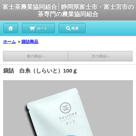
富士茶農業協同組合│静岡県富士市・富士宮市の
茶専門の農業協同組合
カート
検索
ホーム
＞
袋詰商品
前の商品へ
次の商品へ
袋詰 白糸（しらいと）100ｇ